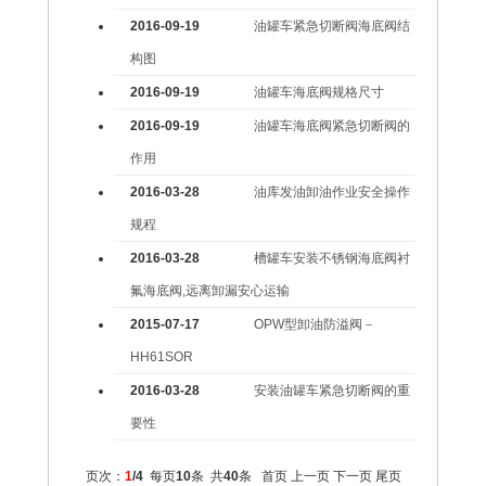
2016-09-19
油罐车紧急切断阀海底阀结
构图
2016-09-19
油罐车海底阀规格尺寸
2016-09-19
油罐车海底阀紧急切断阀的
作用
2016-03-28
油库发油卸油作业安全操作
规程
2016-03-28
槽罐车安装不锈钢海底阀衬
氟海底阀,远离卸漏安心运输
2015-07-17
OPW型卸油防溢阀－
HH61SOR
2016-03-28
安装油罐车紧急切断阀的重
要性
页次：
1
/4
每页
10
条 共
40
条
首页
上一页
下一页
尾页