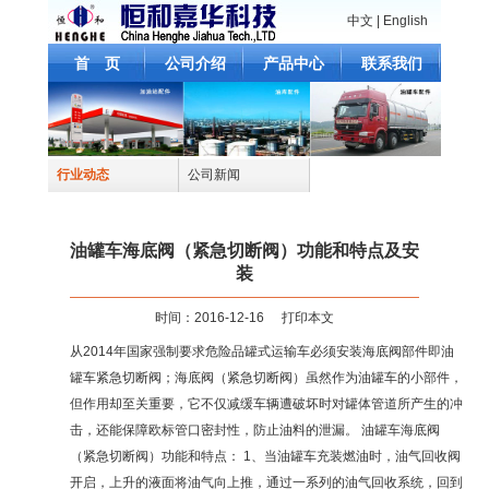
中文
|
English
首 页
公司介绍
产品中心
联系我们
行业动态
公司新闻
油罐车海底阀（紧急切断阀）功能和特点及安
装
时间：2016-12-16
打印本文
从2014年国家强制要求危险品罐式运输车必须安装海底阀部件即油
罐车紧急切断阀；海底阀（紧急切断阀）虽然作为油罐车的小部件，
但作用却至关重要，它不仅减缓车辆遭破坏时对罐体管道所产生的冲
击，还能保障欧标管口密封性，防止油料的泄漏。 油罐车海底阀
（紧急切断阀）功能和特点： 1、当油罐车充装燃油时，油气回收阀
开启，上升的液面将油气向上推，通过一系列的油气回收系统，回到